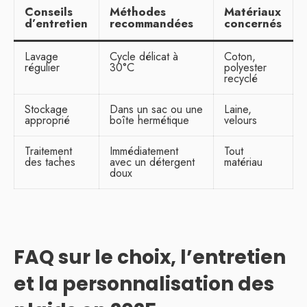
Conseils
Méthodes
Matériaux
d’entretien
recommandées
concernés
Lavage
Cycle délicat à
Coton,
régulier
30°C
polyester
recyclé
Stockage
Dans un sac ou une
Laine,
approprié
boîte hermétique
velours
Traitement
Immédiatement
Tout
des taches
avec un détergent
matériau
doux
FAQ sur le choix, l’entretien
et la personnalisation des