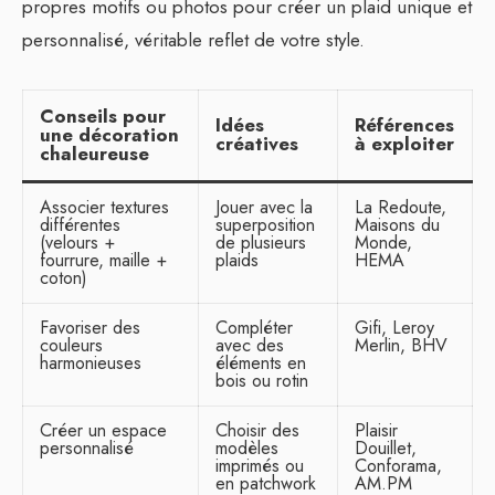
propres motifs ou photos pour créer un plaid unique et
personnalisé, véritable reflet de votre style.
Conseils pour
Idées
Références
une décoration
créatives
à exploiter
chaleureuse
Associer textures
Jouer avec la
La Redoute,
différentes
superposition
Maisons du
(velours +
de plusieurs
Monde,
fourrure, maille +
plaids
HEMA
coton)
Favoriser des
Compléter
Gifi, Leroy
couleurs
avec des
Merlin, BHV
harmonieuses
éléments en
bois ou rotin
Créer un espace
Choisir des
Plaisir
personnalisé
modèles
Douillet,
imprimés ou
Conforama,
en patchwork
AM.PM