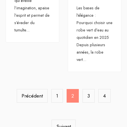
qui éveille
l’imagination, apaise
Les bases de
l’esprit et permet de
l’élégance :
s’évader du
Pourquoi choisir une
tumulte
...
robe vert d’eau au
quotidien en 2025
Depuis plusieurs
années, la robe
vert
...
Pagination
des
Précédent
1
2
3
4
publications
Suivant