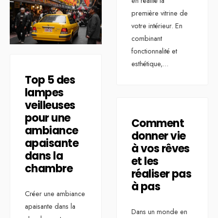
en réalité la
première vitrine de
votre intérieur. En
combinant
fonctionnalité et
esthétique,
...
Top 5 des
lampes
veilleuses
pour une
Comment
ambiance
donner vie
apaisante
à vos rêves
dans la
et les
chambre
réaliser pas
à pas
Créer une ambiance
apaisante dans la
Dans un monde en