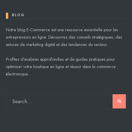
BLOG
Notre blog E-Commerce est une ressource essentielle pour les
entrepreneurs en ligne. Découvrez des conseils stratégiques, des
astuces de marketing digital et des tendances du secteur.
Profitez d’analyses approfondies et de guides pratiques pour
optimiser votre boutique en ligne et réussir dans le commerce
électronique.