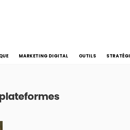
IQUE
MARKETING DIGITAL
OUTILS
STRATÉGI
 plateformes