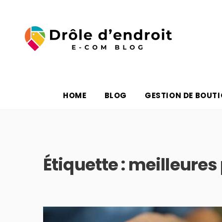
HOME
BLOG
GESTION DE BOUT
Étiquette :
meilleures