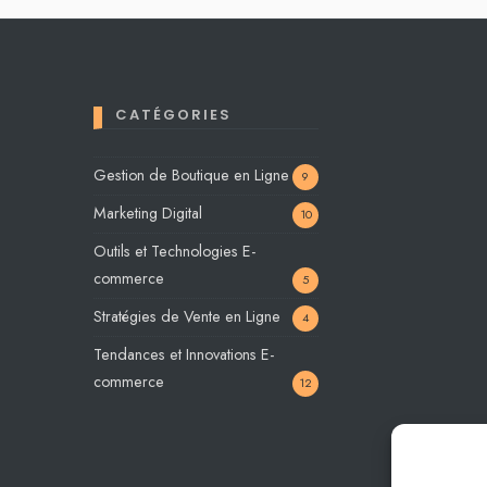
CATÉGORIES
Gestion de Boutique en Ligne
9
Marketing Digital
10
Outils et Technologies E-
commerce
5
Stratégies de Vente en Ligne
4
Tendances et Innovations E-
commerce
12