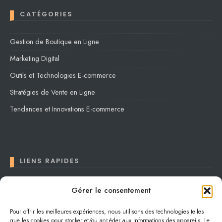
CATÉGORIES
Gestion de Boutique en Ligne
Marketing Digital
Outils et Technologies E-commerce
Stratégies de Vente en Ligne
Tendances et Innovations E-commerce
LIENS RAPIDES
Contact
Gérer le consentement
Conditions générales
Pour offrir les meilleures expériences, nous utilisons des technologies telles
que les cookies pour stocker et/ou accéder aux informations des appareils. Le
Confidentialité