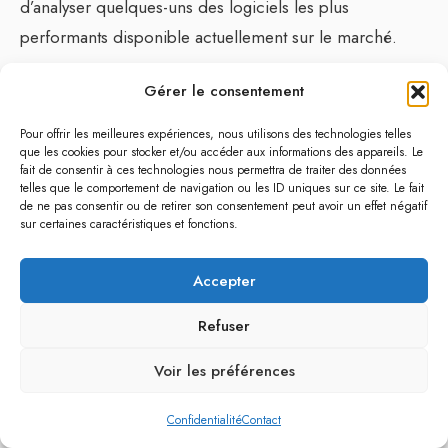
d’analyser quelques-uns des logiciels les plus
performants disponible actuellement sur le marché.
Shopify
figure parmi les logiciels de gestion de
Gérer le consentement
boutique en ligne les plus réputés. Shopify est idéal
Pour offrir les meilleures expériences, nous utilisons des technologies telles
pour ceux qui débutent dans le commerce
que les cookies pour stocker et/ou accéder aux informations des appareils. Le
fait de consentir à ces technologies nous permettra de traiter des données
électronique car il ne nécessite aucune connaissance
telles que le comportement de navigation ou les ID uniques sur ce site. Le fait
technique pour le paramétrer. Il offre également une
de ne pas consentir ou de retirer son consentement peut avoir un effet négatif
sur certaines caractéristiques et fonctions.
large gamme d’extensions pour permettre de
personnaliser votre boutique selon vos besoins.
Accepter
Un autre logiciel incontournable est
Magento
. Ce
Refuser
logiciel open-source est principalement destiné aux
Voir les préférences
entreprises de grande taille grâce à ses fonctionnalités
avancées. Magento propose notamment des outils de
Confidentialité
Contact
SEO performants, une intégration aisée avec d’autres